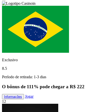
Exclusivo
8.5
Período de retirada: 1-3 dias
O bônus de 111% pode chegar a R$ 222
Jogar
Informações
12