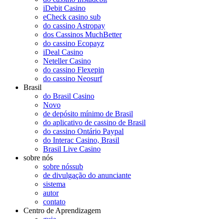
iDebit Casino
eCheck casino sub
do cassino Astropay
dos Cassinos MuchBetter
do cassino Ecopayz
iDeal Casino
Neteller Casino
do cassino Flexepin
do cassino Neosurf
Brasil
do Brasil Casino
Novo
de depósito mínimo de Brasil
do aplicativo de cassino de Brasil
do cassino Ontário Paypal
do Interac Casino, Brasil
Brasil Live Casino
sobre nós
sobre nóssub
de divulgação do anunciante
sistema
autor
contato
Centro de Aprendizagem