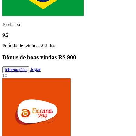
Exclusivo
9.2
Período de retirada: 2-3 dias
Bônus de boas-vindas R$ 900
Jogar
Informações
10