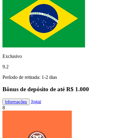
Exclusivo
9.2
Período de retirada: 1-2 dias
Bônus de depósito de até R$ 1.000
Jogar
Informações
8