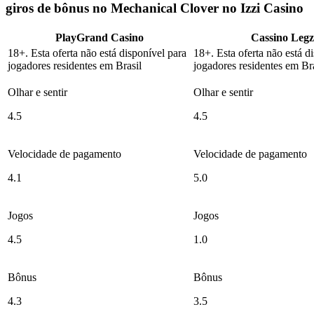
giros de bônus no Mechanical Clover no Izzi Casino
PlayGrand Casino
Cassino Legz
18+. Esta oferta não está disponível para
18+. Esta oferta não está d
jogadores residentes em Brasil
jogadores residentes em Bra
Olhar e sentir
Olhar e sentir
4.5
4.5
Velocidade de pagamento
Velocidade de pagamento
4.1
5.0
Jogos
Jogos
4.5
1.0
Bônus
Bônus
4.3
3.5