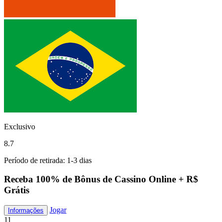
Exclusivo
8.7
Período de retirada: 1-3 dias
Receba 100% de Bônus de Cassino Online + R$
Grátis
Jogar
Informações
11