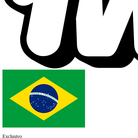
Exclusivo