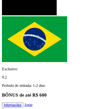
Exclusivo
9.2
Período de retirada: 1-2 dias
BÔNUS de até R$ 600
Jogar
Informações