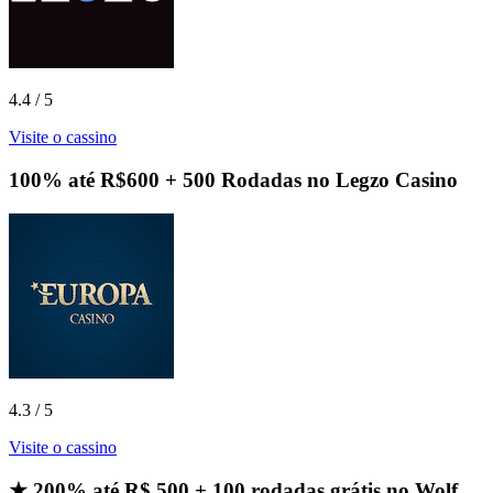
4.4 / 5
Visite o cassino
100% até R$600 + 500 Rodadas no Legzo Casino
4.3 / 5
Visite o cassino
★ 200% até R$ 500 + 100 rodadas grátis no Wolf