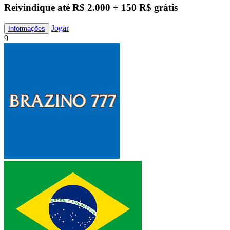
Reivindique até R$ 2.000 + 150 R$ grátis
Jogar
Informações
9