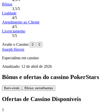
Bônus
3,5/5
Lealdade
4/5
Atendimento ao Cliente
4/5
Licenciamento
5/5
Avalie o Cassino
0
0
Joseph Haven
Especialista em cassino
Atualizado:
12 de abril de 2026
Bônus e ofertas do cassino PokerStars
Bem-vindo
Bônus semelhantes
Ofertas de Cassino Disponíveis
1