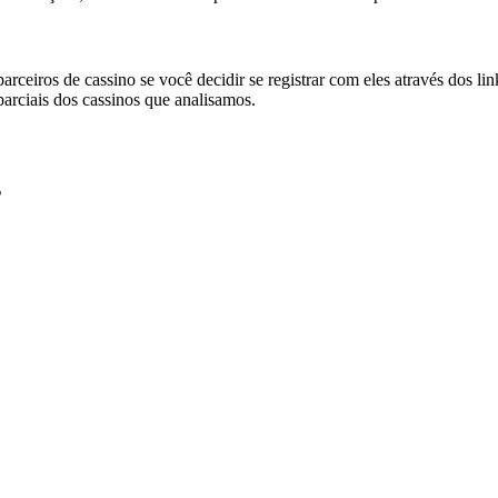
ros de cassino se você decidir se registrar com eles através dos lin
parciais dos cassinos que analisamos.
s