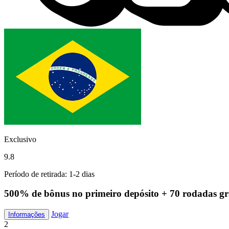
Exclusivo
9.8
Período de retirada: 1-2 dias
500% de bônus no primeiro depósito + 70 rodadas gr
Jogar
Informações
2