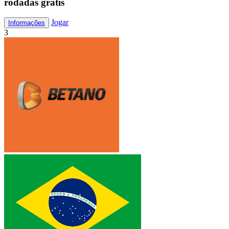
rodadas grátis
Jogar
Informações
3