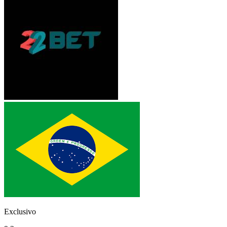
Exclusivo