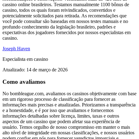
cassino online brasileiros. Testamos manualmente 1100 bônus de
cassino, todos os quais foram reivindicados, convertidos e
potencialmente solicitados para retirada. As recomendações que
você pode consultar são baseadas em nossos testes manuais e no
profundo conhecimento da legislação brasileiro, padrões e
expectativas dos jogadores fornecidos por nossos especialistas em
cassino.
Joseph Haven
Especialista em cassino
Atualizado:
14 de março de 2026
Como avaliamos
No bombleague.com, avaliamos os cassinos objetivamente com base
em um rigoroso processo de classificação para fornecer as
informações mais precisas e atualizadas. Priorizamos a transparência
e a honestidade, e é por isso que avaliamos e fornecemos
informações detalhadas sobre licença, limites, taxas e outros
aspectos de um cassino que podem afetar sua experiência de
usuário. Temos orgulho de nosso compromisso em manter o mais
alto nível de integridade em nossas classificações, e nossos usuários
podem confiar em nós para fornecer veredictos imparciais e