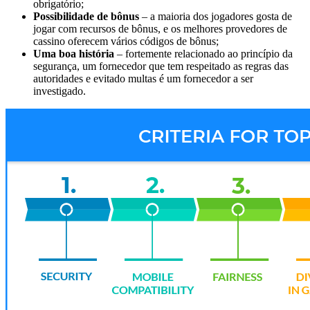
obrigatório;
Possibilidade de bônus
– a maioria dos jogadores gosta de
jogar com recursos de bônus, e os melhores provedores de
cassino oferecem vários códigos de bônus;
Uma boa história
– fortemente relacionado ao princípio da
segurança, um fornecedor que tem respeitado as regras das
autoridades e evitado multas é um fornecedor a ser
investigado.