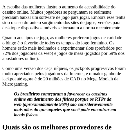
A escolha das mulheres ilustra o aumento da acessibilidade do
cassino online. Muitos jogadores se perguntam se realmente
precisam baixar um software de jogo para jogar. Embora esse tenha
sido o caso durante o surgimento dos sites de jogos, versões para
desktop e dispositivos móveis se tornaram a norma recentemente.
Quanto aos tipos de jogo, as mulheres preferem jogos de caridade –
o bingo é o favorito de todos os tempos do jogo feminino. Os
homens estão mais inclinados a experimentar slots (preferidos por
72% dos jogadores da web) e jogos de mesa (jogados por 59% dos
apostadores online).
Como uma versão dos caça-níqueis, os jackpots progressivos foram
muito apreciados pelos jogadores da Internet, e o maior ganho de
jackpot até agora é de 20 milhões de CAD no Mega Moolah da
Microgaming.
Os brasileiros começaram a favorecer os cassinos
online em detrimento dos físicos porque os RTPs da
web (aproximadamente 96%) são consideravelmente
mais altos do que aqueles que você pode encontrar em
locais físicos.
Quais são os melhores provedores de