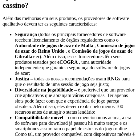
cassino?
Além das melhorias em seus produtos, os provedores de software
qualitativo devem ter as seguintes características:
Segurança
(todos os principais fornecedores de software
recebem licenciamento de órgãos reguladores como o
Autoridade de jogos de azar de Malta
,
Comissão de jogos
de azar do Reino Unido
, e
Comissão de jogos de azar de
Gibraltar
er). Além disso, esses fornecedores têm seus
produtos testados por
eCOGRA
, uma autoridade
independente que garante a segurança do software de jogos
de azar;
Justiça
– todas as nossas recomendações usam
RNGs
para
que o resultado de uma sessão de jogo seja justo;
Diversidade na jogabilidade
– é preferível que um provedor
crie aplicativos que abranjam várias categorias. Ter apenas
slots pode fazer com que a experiência de jogo pareça
obsoleta. Além disso, eles devem exibir pelo menos 100
recursos antes de atingir o status lendário;
Compatibilidade móvel
– como mencionamos acima, a era
do software para download já passou há muito tempo e os
smartphones assumiram o papel de estrelas do jogo online.
Como tal, um provedor compatível com dispositivos móveis é