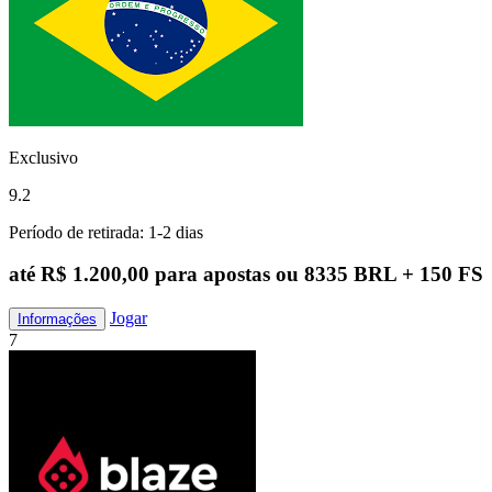
Exclusivo
9.2
Período de retirada: 1-2 dias
até R$ 1.200,00 para apostas ou 8335 BRL + 150 FS
Jogar
Informações
7