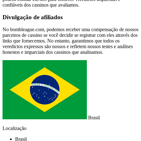
confiáveis ​​dos cassinos que avaliamos.
Divulgação de afiliados
No bombleague.com, podemos receber uma compensação de nossos
parceiros de cassino se você decidir se registrar com eles através dos
links que fornecemos. No entanto, garantimos que todos os
veredictos expressos são nossos e refletem nossos testes e análises
honestos e imparciais dos cassinos que analisamos.
Brasil
Localização
Brasil