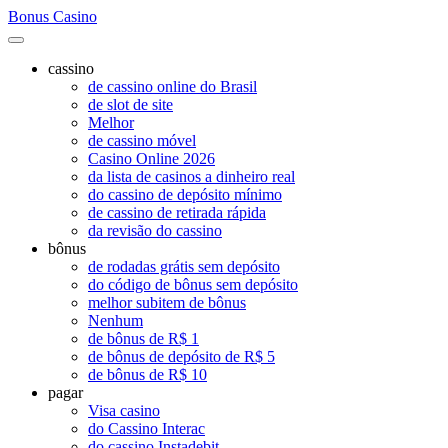
Bonus Casino
cassino
de cassino online do Brasil
de slot de site
Melhor
de cassino móvel
Casino Online 2026
da lista de casinos a dinheiro real
do cassino de depósito mínimo
de cassino de retirada rápida
da revisão do cassino
bônus
de rodadas grátis sem depósito
do código de bônus sem depósito
melhor subitem de bônus
Nenhum
de bônus de R$ 1
de bônus de depósito de R$ 5
de bônus de R$ 10
pagar
Visa casino
do Cassino Interac
do cassino Instadebit