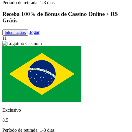
Período de retirada: 1-3 dias
Receba 100% de Bônus de Cassino Online + R$
Grátis
Jogar
Informações
11
Exclusivo
8.5
Período de retirada: 1-3 dias