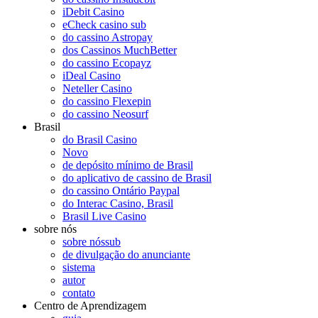
iDebit Casino
eCheck casino sub
do cassino Astropay
dos Cassinos MuchBetter
do cassino Ecopayz
iDeal Casino
Neteller Casino
do cassino Flexepin
do cassino Neosurf
Brasil
do Brasil Casino
Novo
de depósito mínimo de Brasil
do aplicativo de cassino de Brasil
do cassino Ontário Paypal
do Interac Casino, Brasil
Brasil Live Casino
sobre nós
sobre nóssub
de divulgação do anunciante
sistema
autor
contato
Centro de Aprendizagem