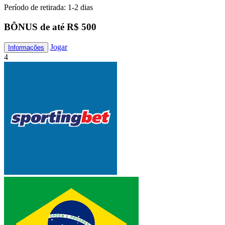
Período de retirada: 1-2 dias
BÔNUS de até R$ 500
Jogar
Informações
4