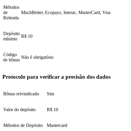
Métodos
de
MuchBetter, Ecopayz, Interac, MasterCard, Visa
Retirada
Depósito
R$ 10
mínimo
Código
Não é obrigatório
de bônus
Protocolo para verificar a precisão dos dados
Bônus reivindicado
Sim
Valor do depósito
R$ 10
Métodos de Depósito
Mastercard