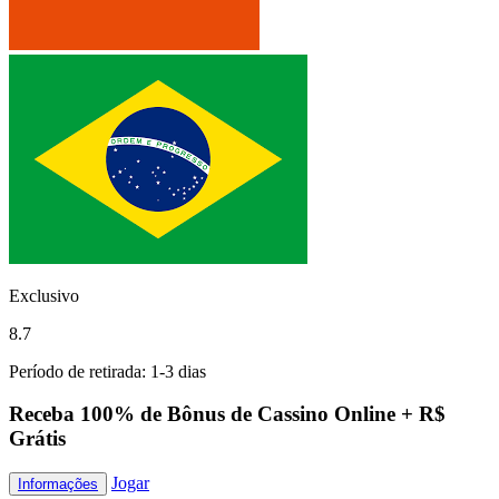
Exclusivo
8.7
Período de retirada: 1-3 dias
Receba 100% de Bônus de Cassino Online + R$
Grátis
Jogar
Informações