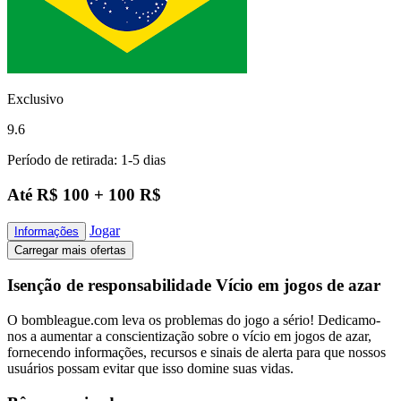
Exclusivo
9.6
Período de retirada: 1-5 dias
Até R$ 100 + 100 R$
Jogar
Informações
Carregar mais ofertas
Isenção de responsabilidade Vício em jogos de azar
O bombleague.com leva os problemas do jogo a sério! Dedicamo-
nos a aumentar a conscientização sobre o vício em jogos de azar,
fornecendo informações, recursos e sinais de alerta para que nossos
usuários possam evitar que isso domine suas vidas.