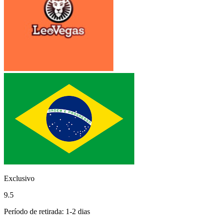
Exclusivo
9.5
Período de retirada: 1-2 dias