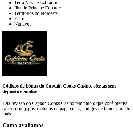
Terra Nova e Labrador
Ilha do Príncipe Eduardo
Territórios do Noroeste
Yukon
Nunavut
Códigos de bônus do Captain Cooks Casino, ofertas sem
depósito e análise
Esta revisão do Captain Cooks Casino tem tudo o que você precisa
saber sobre jogos, métodos de pagamento, códigos de bônus e muito
mais.
Como avaliamos