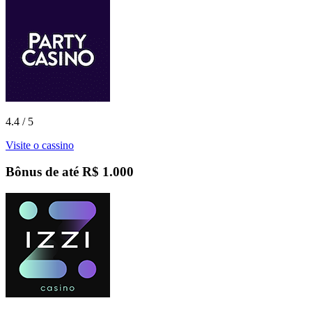
4.4 / 5
Visite o cassino
Bônus de até R$ 1.000