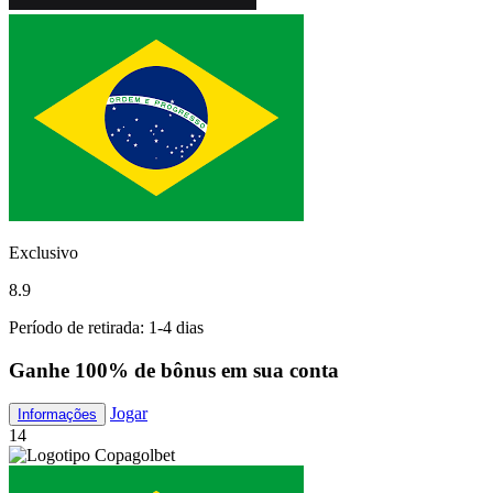
Exclusivo
8.9
Período de retirada: 1-4 dias
Ganhe 100% de bônus em sua conta
Jogar
Informações
14