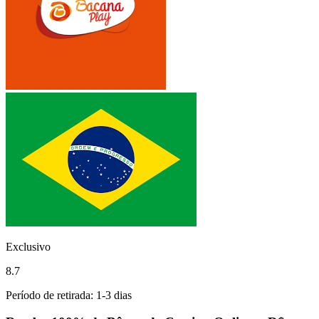
Exclusivo
8.7
Período de retirada: 1-3 dias