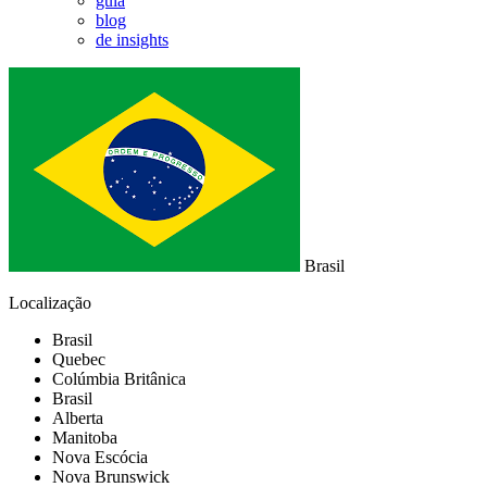
guia
blog
de insights
Brasil
Localização
Brasil
Quebec
Colúmbia Britânica
Brasil
Alberta
Manitoba
Nova Escócia
Nova Brunswick