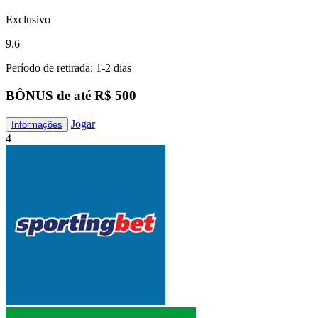
Exclusivo
9.6
Período de retirada: 1-2 dias
BÔNUS de até R$ 500
Jogar
Informações
4