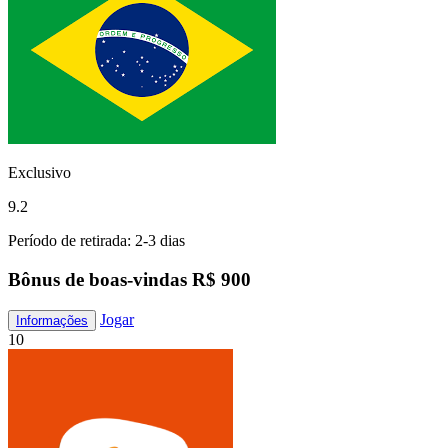
Exclusivo
9.2
Período de retirada: 2-3 dias
Bônus de boas-vindas R$ 900
Jogar
Informações
10