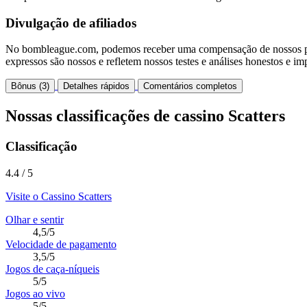
Divulgação de afiliados
No bombleague.com, podemos receber uma compensação de nossos parcei
expressos são nossos e refletem nossos testes e análises honestos e im
Bônus (3)
Detalhes rápidos
Comentários completos
Nossas classificações de cassino Scatters
Classificação
4.4 / 5
Visite o Cassino Scatters
Olhar e sentir
4,5/5
Velocidade de pagamento
3,5/5
Jogos de caça-níqueis
5/5
Jogos ao vivo
5/5