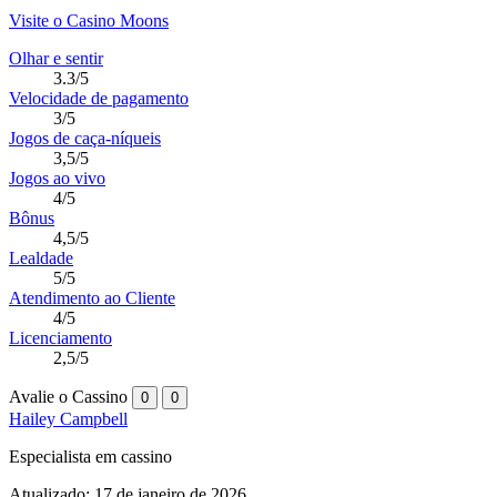
Visite o Casino Moons
Olhar e sentir
3.3/5
Velocidade de pagamento
3/5
Jogos de caça-níqueis
3,5/5
Jogos ao vivo
4/5
Bônus
4,5/5
Lealdade
5/5
Atendimento ao Cliente
4/5
Licenciamento
2,5/5
Avalie o Cassino
0
0
Hailey Campbell
Especialista em cassino
Atualizado:
17 de janeiro de 2026