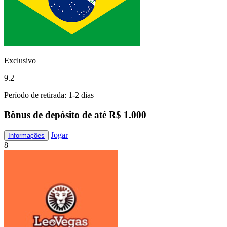
Exclusivo
9.2
Período de retirada: 1-2 dias
Bônus de depósito de até R$ 1.000
Jogar
Informações
8