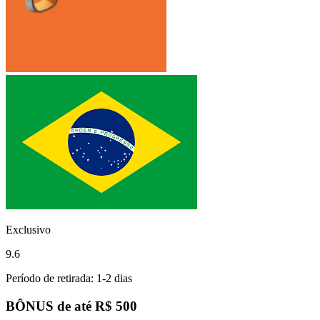
Exclusivo
9.6
Período de retirada: 1-2 dias
BÔNUS de até R$ 500