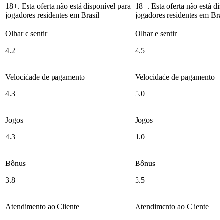
18+. Esta oferta não está disponível para
18+. Esta oferta não está d
jogadores residentes em Brasil
jogadores residentes em Bra
Olhar e sentir
Olhar e sentir
4.2
4.5
Velocidade de pagamento
Velocidade de pagamento
4.3
5.0
Jogos
Jogos
4.3
1.0
Bônus
Bônus
3.8
3.5
Atendimento ao Cliente
Atendimento ao Cliente