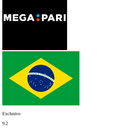
Exclusivo
9.2