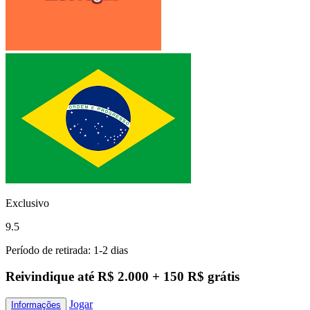
Exclusivo
9.5
Período de retirada: 1-2 dias
Reivindique até R$ 2.000 + 150 R$ grátis
Jogar
Informações