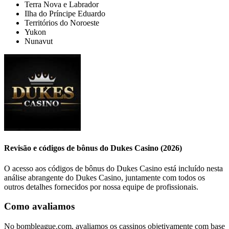
Terra Nova e Labrador
Ilha do Príncipe Eduardo
Territórios do Noroeste
Yukon
Nunavut
Revisão e códigos de bônus do Dukes Casino (2026)
O acesso aos códigos de bônus do Dukes Casino está incluído nesta
análise abrangente do Dukes Casino, juntamente com todos os
outros detalhes fornecidos por nossa equipe de profissionais.
Como avaliamos
No bombleague.com, avaliamos os cassinos objetivamente com base