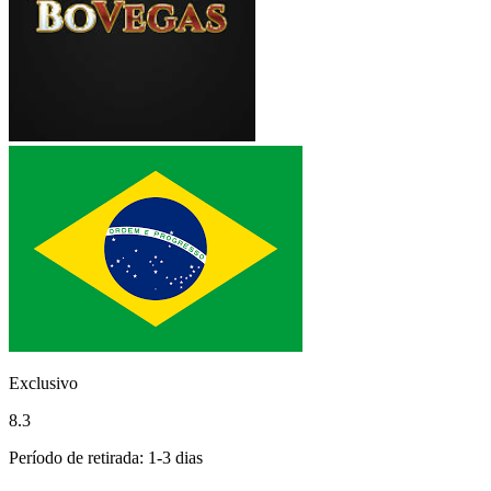
Exclusivo
8.3
Período de retirada: 1-3 dias