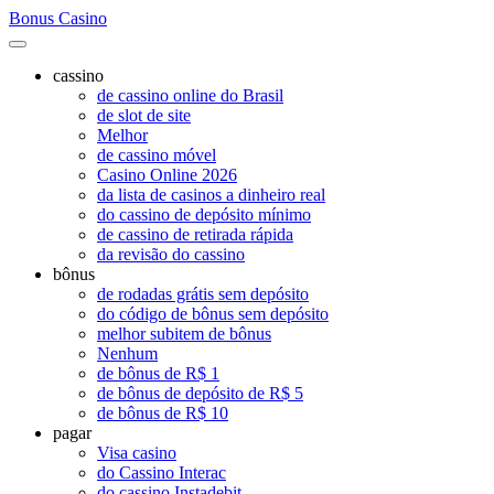
Bonus Casino
cassino
de cassino online do Brasil
de slot de site
Melhor
de cassino móvel
Casino Online 2026
da lista de casinos a dinheiro real
do cassino de depósito mínimo
de cassino de retirada rápida
da revisão do cassino
bônus
de rodadas grátis sem depósito
do código de bônus sem depósito
melhor subitem de bônus
Nenhum
de bônus de R$ 1
de bônus de depósito de R$ 5
de bônus de R$ 10
pagar
Visa casino
do Cassino Interac
do cassino Instadebit