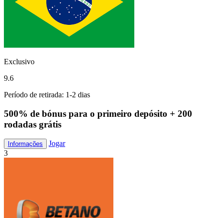
Exclusivo
9.6
Período de retirada: 1-2 dias
500% de bónus para o primeiro depósito + 200
rodadas grátis
Jogar
Informações
3