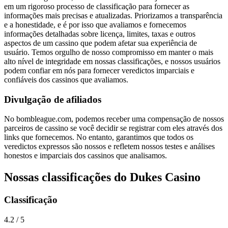
em um rigoroso processo de classificação para fornecer as
informações mais precisas e atualizadas. Priorizamos a transparência
e a honestidade, e é por isso que avaliamos e fornecemos
informações detalhadas sobre licença, limites, taxas e outros
aspectos de um cassino que podem afetar sua experiência de
usuário. Temos orgulho de nosso compromisso em manter o mais
alto nível de integridade em nossas classificações, e nossos usuários
podem confiar em nós para fornecer veredictos imparciais e
confiáveis ​​dos cassinos que avaliamos.
Divulgação de afiliados
No bombleague.com, podemos receber uma compensação de nossos
parceiros de cassino se você decidir se registrar com eles através dos
links que fornecemos. No entanto, garantimos que todos os
veredictos expressos são nossos e refletem nossos testes e análises
honestos e imparciais dos cassinos que analisamos.
Nossas classificações do Dukes Casino
Classificação
4.2 / 5