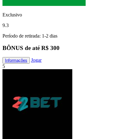
Exclusivo
9.3
Período de retirada: 1-2 dias
BÔNUS de até R$ 300
Jogar
Informações
5