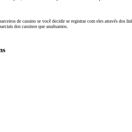
ros de cassino se você decidir se registrar com eles através dos lin
parciais dos cassinos que analisamos.
ns