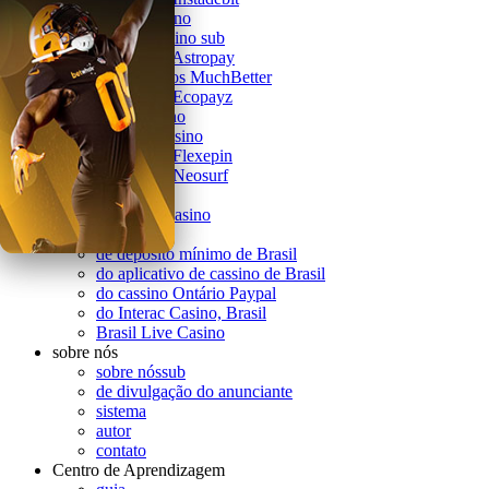
iDebit Casino
eCheck casino sub
do cassino Astropay
dos Cassinos MuchBetter
do cassino Ecopayz
iDeal Casino
Neteller Casino
do cassino Flexepin
do cassino Neosurf
Brasil
do Brasil Casino
Novo
de depósito mínimo de Brasil
do aplicativo de cassino de Brasil
do cassino Ontário Paypal
do Interac Casino, Brasil
Brasil Live Casino
sobre nós
sobre nóssub
de divulgação do anunciante
sistema
autor
contato
Centro de Aprendizagem