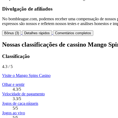
Divulgação de afiliados
No bombleague.com, podemos receber uma compensação de nossos parcei
expressos são nossos e refletem nossos testes e análises honestos e im
Bônus (3)
Detalhes rápidos
Comentários completos
Nossas classificações de cassino Mango Spi
Classificação
4.3 / 5
Visite o Mango Spins Casino
Olhar e sentir
4.3/5
Velocidade de pagamento
3.3/5
Jogos de caça-níqueis
5/5
Jogos ao vivo
5/5