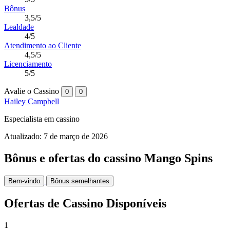
Bônus
3,5/5
Lealdade
4/5
Atendimento ao Cliente
4,5/5
Licenciamento
5/5
Avalie o Cassino
0
0
Hailey Campbell
Especialista em cassino
Atualizado:
7 de março de 2026
Bônus e ofertas do cassino Mango Spins
Bem-vindo
Bônus semelhantes
Ofertas de Cassino Disponíveis
1