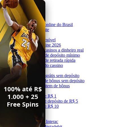
Bonus Casino
cassino
de cassino online do Brasil
de slot de site
Melhor
de cassino móvel
Casino Online 2026
da lista de casinos a dinheiro real
do cassino de depósito mínimo
de cassino de retirada rápida
da revisão do cassino
bônus
de rodadas grátis sem depósito
do código de bônus sem depósito
melhor subitem de bônus
200% até R$
100% até R$
Nenhum
2.500 + 100
1.000 + 25
de bônus de R$ 1
de bônus de depósito de R$ 5
Free Spins
Free Spins
de bônus de R$ 10
pagar
Visa casino
do Cassino Interac
do cassino Instadebit