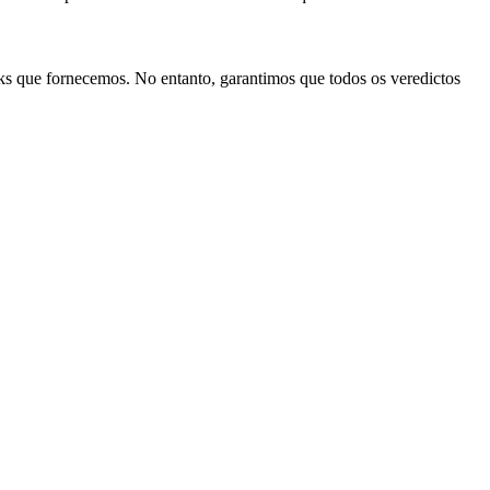
ks que fornecemos. No entanto, garantimos que todos os veredictos