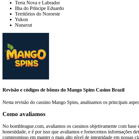
Terra Nova e Labrador
Ilha do Príncipe Eduardo
Territórios do Noroeste
Yukon
Nunavut
Revisão e códigos de bônus do Mango Spins Casino Brazil
Nesta revisão do cassino Mango Spins, analisamos os principais aspe
Como avaliamos
No bombleague.com, avaliamos os cassinos objetivamente com base em u
honestidade, e é por isso que avaliamos e fornecemos informações det
compromisso em manter o mais alto nível de integridade em nossas clas