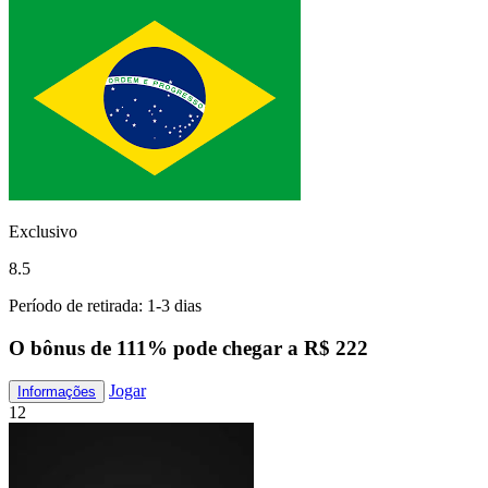
Exclusivo
8.5
Período de retirada: 1-3 dias
O bônus de 111% pode chegar a R$ 222
Jogar
Informações
12