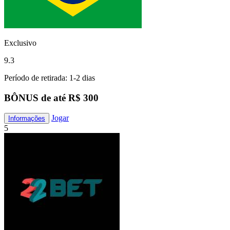
Exclusivo
9.3
Período de retirada: 1-2 dias
BÔNUS de até R$ 300
Jogar
Informações
5