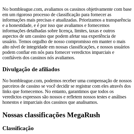
No bombleague.com, avaliamos os cassinos objetivamente com base
em um rigoroso processo de classificação para fornecer as
informações mais precisas e atualizadas. Priorizamos a transparência
e a honestidade, e é por isso que avaliamos e fornecemos
informações detalhadas sobre licença, limites, taxas e outros
aspectos de um cassino que podem afetar sua experiência de
usuário. Temos orgulho de nosso compromisso em manter o mais
alto nível de integridade em nossas classificações, e nossos usuários
podem confiar em nós para fornecer veredictos imparciais e
confiáveis ​​dos cassinos nós avaliamos.
Divulgação de afiliados
No bombleague.com, podemos receber uma compensação de nossos
parceiros de cassino se você decidir se registrar com eles através dos
links que fornecemos. No entanto, garantimos que todos os
veredictos expressos são nossos e refletem nossos testes e análises
honestos e imparciais dos cassinos que analisamos.
Nossas classificações MegaRush
Classificação