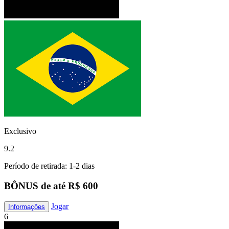
Exclusivo
9.2
Período de retirada: 1-2 dias
BÔNUS de até R$ 600
Jogar
Informações
6