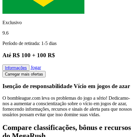
Exclusivo
9.6
Período de retirada: 1-5 dias
Até R$ 100 + 100 R$
Jogar
Informações
Carregar mais ofertas
Isenção de responsabilidade Vício em jogos de azar
O bombleague.com leva os problemas do jogo a sério! Dedicamo-
nos a aumentar a conscientização sobre o vício em jogos de azar,
fornecendo informações, recursos e sinais de alerta para que nossos
usuários possam evitar que isso domine suas vidas.
Compare classificações, bônus e recursos
do MegaRush