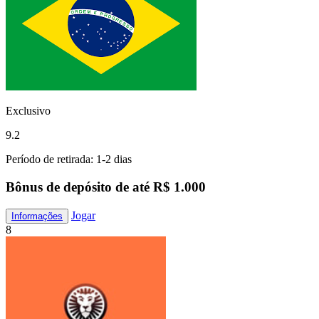
Exclusivo
9.2
Período de retirada: 1-2 dias
Bônus de depósito de até R$ 1.000
Jogar
Informações
8