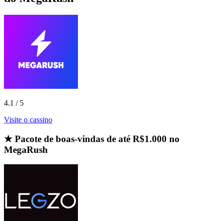
4.1 / 5
Visite o cassino
★ Pacote de boas-vindas de até R$1.000 no
MegaRush