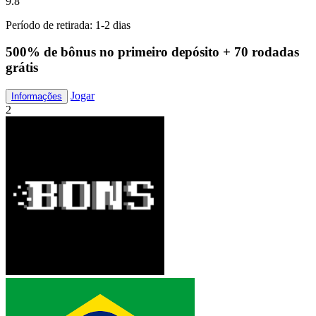
9.8
Período de retirada: 1-2 dias
500% de bônus no primeiro depósito + 70 rodadas
grátis
Jogar
Informações
2