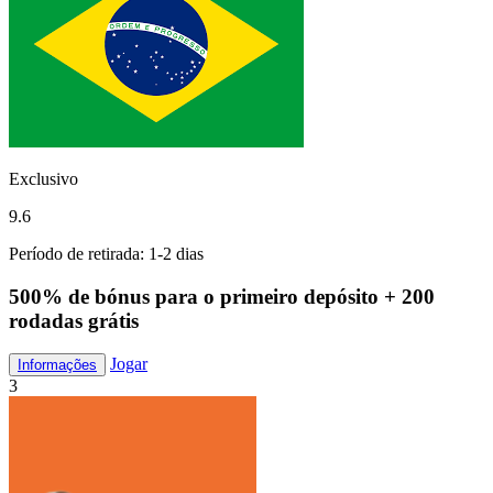
Exclusivo
9.6
Período de retirada: 1-2 dias
500% de bónus para o primeiro depósito + 200
rodadas grátis
Jogar
Informações
3