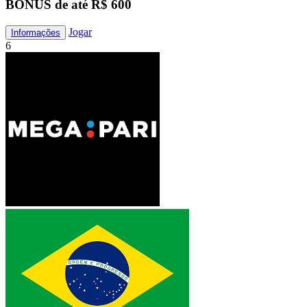
BÔNUS de até R$ 600
Jogar
Informações
6