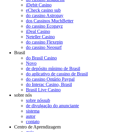
iDebit Casino
eCheck casino sub
do cassino Astropay
dos Cassinos MuchBetter
do cassino Ecopayz
iDeal Casino
Neteller Casino
do cassino Flexepin
do cassino Neosurf
Brasil
do Brasil Casino
Novo
de depósito mínimo de Brasil
do aplicativo de cassino de Brasil
do cassino Ontário Paypal
do Interac Casino, Brasil
Brasil Live Casino
sobre nós
sobre nóssub
de divulgação do anunciante
sistema
autor
contato
Centro de Aprendizagem