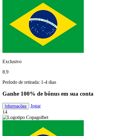
Exclusivo
8.9
Período de retirada: 1-4 dias
Ganhe 100% de bônus em sua conta
Jogar
Informações
14