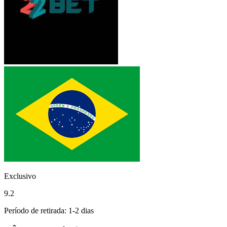
Exclusivo
9.2
Período de retirada: 1-2 dias