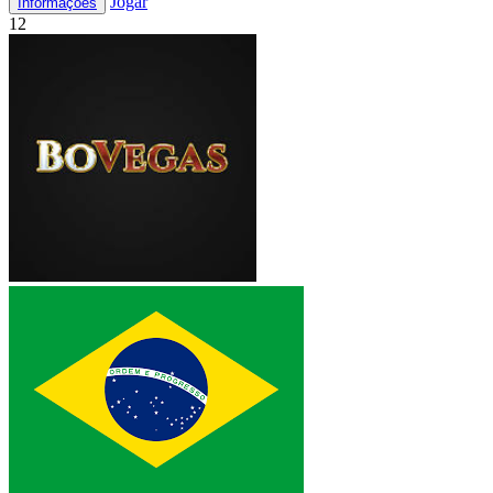
Jogar
Informações
12