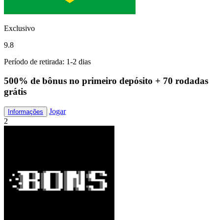
Exclusivo
9.8
Período de retirada: 1-2 dias
500% de bônus no primeiro depósito + 70 rodadas
grátis
Jogar
Informações
2