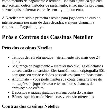
como método de pagamento e retirada. Isso não significa que eles
não aceitem outros métodos de pagamento, então não há problema
se você quiser alternar entre eles em algum momento.
A Neteller tem sido a primeira escolha para jogadores de cassino
internacionais por mais de duas décadas, e alguns chamam a
empresa de Paypal do jogo.
Prós e Contras dos Cassinos Neteller
Prós dos cassinos Neteller
Tempos de retirada rápidos – geralmente não mais que 24
horas
Segurança de pagamento – Neteller não divulga os detalhes
do seu cartão ao cassino. Eles também usam criptografia SSL,
para que seu cartão e dados pessoais estejam em boas mãos
Anonimato – você pode manter sua conta bancária livre de
transações de jogos de azar e ter melhores chances de
aprovação de crédito
Depósitos e saques gratuitos em sua conta do cassino
Bônus específicos do Neteller às vezes são oferecidos
Contras dos cassinos Neteller