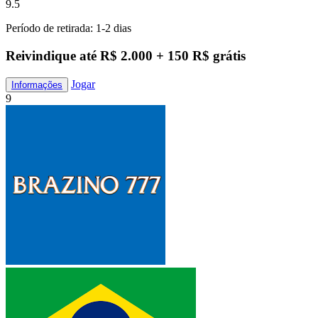
9.5
Período de retirada: 1-2 dias
Reivindique até R$ 2.000 + 150 R$ grátis
Jogar
Informações
9