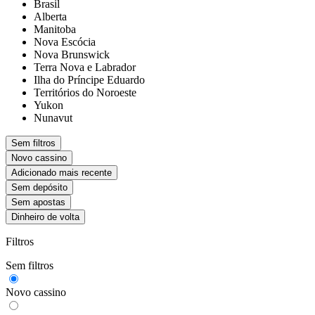
Brasil
Alberta
Manitoba
Nova Escócia
Nova Brunswick
Terra Nova e Labrador
Ilha do Príncipe Eduardo
Territórios do Noroeste
Yukon
Nunavut
Sem filtros
Novo cassino
Adicionado mais recente
Sem depósito
Sem apostas
Dinheiro de volta
Filtros
Sem filtros
Novo cassino