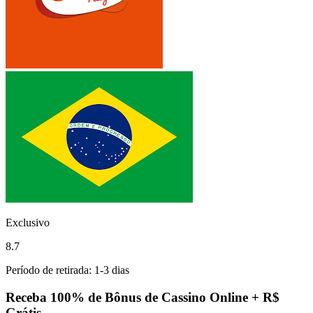
Exclusivo
8.7
Período de retirada: 1-3 dias
Receba 100% de Bônus de Cassino Online + R$
Grátis