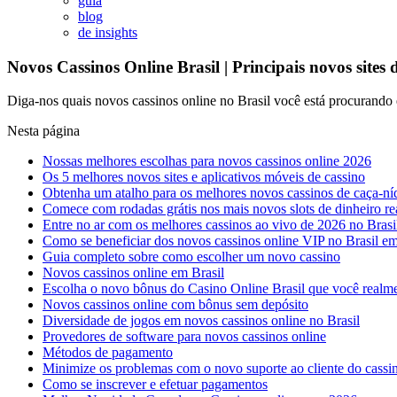
guia
blog
de insights
Novos Cassinos Online Brasil | Principais novos sites
Diga-nos quais novos cassinos online no Brasil você está procurando
Nesta página
Nossas melhores escolhas para novos cassinos online 2026
Os 5 melhores novos sites e aplicativos móveis de cassino
Obtenha um atalho para os melhores novos cassinos de caça-n
Comece com rodadas grátis nos mais novos slots de dinheiro re
Entre no ar com os melhores cassinos ao vivo de 2026 no Brasi
Como se beneficiar dos novos cassinos online VIP no Brasil e
Guia completo sobre como escolher um novo cassino
Novos cassinos online em Brasil
Escolha o novo bônus do Casino Online Brasil que você realme
Novos cassinos online com bônus sem depósito
Diversidade de jogos em novos cassinos online no Brasil
Provedores de software para novos cassinos online
Métodos de pagamento
Minimize os problemas com o novo suporte ao cliente do cassin
Como se inscrever e efetuar pagamentos