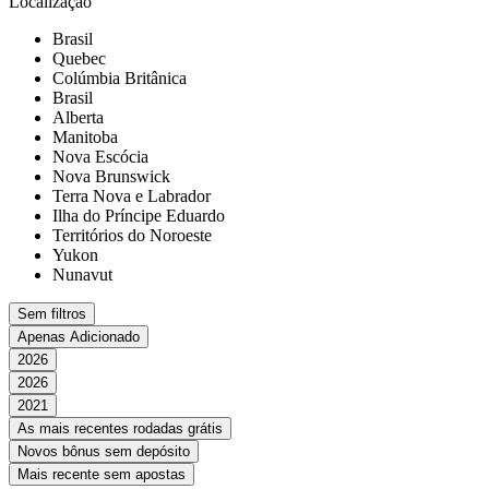
Localização
Brasil
Quebec
Colúmbia Britânica
Brasil
Alberta
Manitoba
Nova Escócia
Nova Brunswick
Terra Nova e Labrador
Ilha do Príncipe Eduardo
Territórios do Noroeste
Yukon
Nunavut
Sem filtros
Apenas Adicionado
2026
2026
2021
As mais recentes rodadas grátis
Novos bônus sem depósito
Mais recente sem apostas