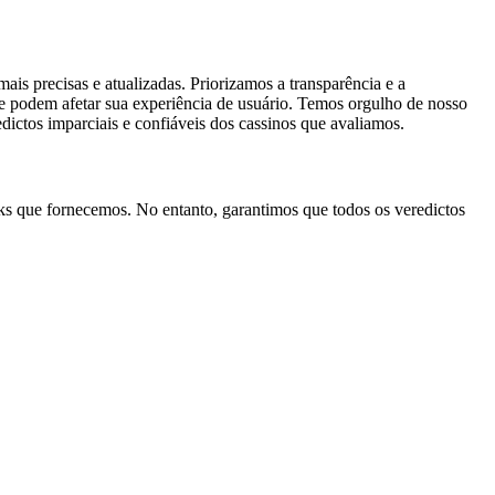
s precisas e atualizadas. Priorizamos a transparência e a
que podem afetar sua experiência de usuário. Temos orgulho de nosso
ctos imparciais e confiáveis ​​dos cassinos que avaliamos.
ks que fornecemos. No entanto, garantimos que todos os veredictos