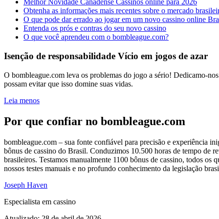
Melhor Novidade Canadense Cassinos online para 2026
Obtenha as informações mais recentes sobre o mercado brasileir
O que pode dar errado ao jogar em um novo cassino online Bra
Entenda os prós e contras do seu novo cassino
O que você aprendeu com o bombleague.com?
Isenção de responsabilidade Vício em jogos de azar
O bombleague.com leva os problemas do jogo a sério! Dedicamo-nos a a
possam evitar que isso domine suas vidas.
Leia menos
Por que confiar no bombleague.com
bombleague.com – sua fonte confiável para precisão e experiência ini
bônus de cassino do Brasil. Conduzimos 10.500 horas de tempo de revi
brasileiros. Testamos manualmente 1100 bônus de cassino, todos os qu
nossos testes manuais e no profundo conhecimento da legislação brasil
Joseph Haven
Especialista em cassino
Atualizado:
28 de abril de 2026