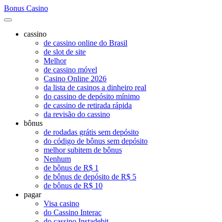
Bonus Casino
cassino
de cassino online do Brasil
de slot de site
Melhor
de cassino móvel
Casino Online 2026
da lista de casinos a dinheiro real
do cassino de depósito mínimo
de cassino de retirada rápida
da revisão do cassino
bônus
de rodadas grátis sem depósito
do código de bônus sem depósito
melhor subitem de bônus
Nenhum
de bônus de R$ 1
de bônus de depósito de R$ 5
de bônus de R$ 10
pagar
Visa casino
do Cassino Interac
do cassino Instadebit