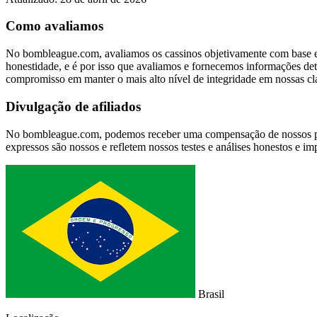
Como avaliamos
No bombleague.com, avaliamos os cassinos objetivamente com base em u
honestidade, e é por isso que avaliamos e fornecemos informações det
compromisso em manter o mais alto nível de integridade em nossas clas
Divulgação de afiliados
No bombleague.com, podemos receber uma compensação de nossos parcei
expressos são nossos e refletem nossos testes e análises honestos e im
Brasil