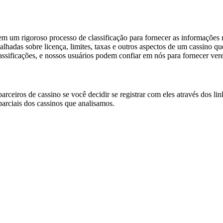
m rigoroso processo de classificação para fornecer as informações mai
alhadas sobre licença, limites, taxas e outros aspectos de um cassino 
sificações, e nossos usuários podem confiar em nós para fornecer veredi
ros de cassino se você decidir se registrar com eles através dos lin
parciais dos cassinos que analisamos.